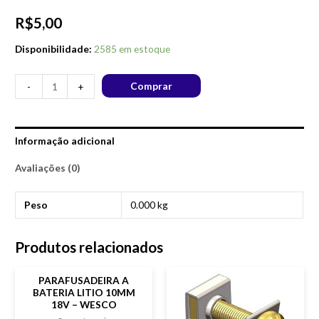
R$
5,00
Disponibilidade:
2585 em estoque
Comprar
-
+
Informação adicional
Avaliações (0)
Peso
0.000 kg
Produtos relacionados
PARAFUSADEIRA A
BATERIA LITIO 10MM
18V – WESCO