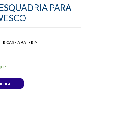
 ESQUADRIA PARA
WESCO
RICAS / A BATERIA
que
mprar