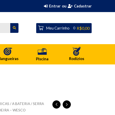
Entrar
ou
Cadastrar
Meu Carrinho
R$0,00
0
angueiras
Rodízios
Piscina
ICAS / A BATERIA
/ SERRA
DEIRA – WESCO